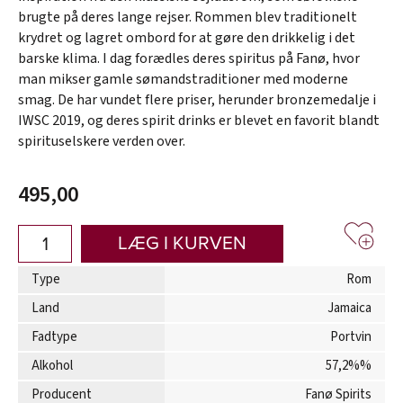
brugte på deres lange rejser. Rommen blev traditionelt
krydret og lagret ombord for at gøre den drikkelig i det
barske klima. I dag forædles deres spiritus på Fanø, hvor
man mikser gamle sømandstraditioner med moderne
smag. De har vundet flere priser, herunder bronzemedalje i
IWSC 2019, og deres spirit drinks er blevet en favorit blandt
spirituselskere verden over.
495,00
LÆG I KURVEN
Type
Rom
Land
Jamaica
Fadtype
Portvin
Alkohol
57,2%%
Producent
Fanø Spirits