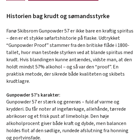
Historien bag krudt og sømandsstyrke
Fanø Skibsrom Gunpowder 57 er ikke bare en kraftig spiritus
– den er et stykke søfartshistorie på flaske. Udtrykket
“Gunpowder Proof” stammer fra den britiske flåde i 1800-
tallet, hvor man testede styrken ved at blande spiritus med
krudt. Hvis blandingen kunne antændes, vidste man, at den
holdt mindst 57% alkohol – og så var den “proof”. En
praktisk metode, der sikrede både kvaliteten og skibets
krudtlagre.
Gunpowder 57's karakter:
Gunpowder 57 er stærk og generøs – fuld af varme og
krydderi. Du får noter af ingefærkage, allehånde, tørrede
abrikoser og et frisk pust af limebolsje. Den høje
alkoholprocent giver både kraft og dybde, men balancen
holdes flot af den sødlige, rundede afslutning fra honning
og portvinsfade.