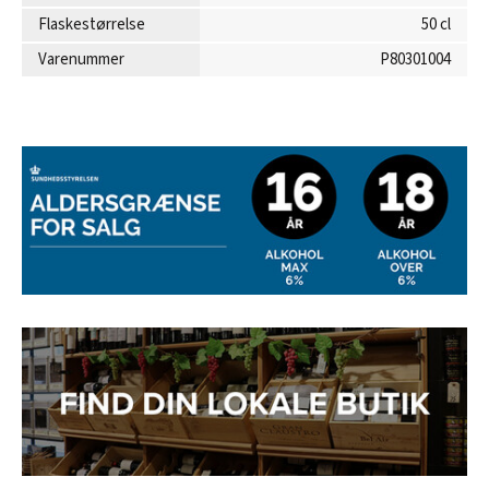
Flaskestørrelse
50 cl
Varenummer
P80301004