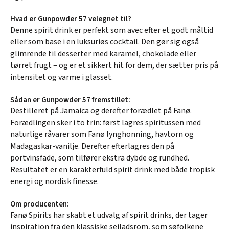
Hvad er Gunpowder 57 velegnet til?
Denne spirit drink er perfekt som avec efter et godt måltid
eller som base i en luksuriøs cocktail. Den gør sig også
glimrende til desserter med karamel, chokolade eller
tørret frugt – og er et sikkert hit for dem, der sætter pris på
intensitet og varme i glasset.
Sådan er Gunpowder 57 fremstillet:
Destilleret på Jamaica og derefter forædlet på Fanø.
Forædlingen sker i to trin: først lagres spiritussen med
naturlige råvarer som Fanø lynghonning, havtorn og
Madagaskar-vanilje. Derefter efterlagres den på
portvinsfade, som tilfører ekstra dybde og rundhed.
Resultatet er en karakterfuld spirit drink med både tropisk
energi og nordisk finesse.
Om producenten:
Fanø Spirits har skabt et udvalg af spirit drinks, der tager
inspiration fra den klassiske sejladsrom, som søfolkene