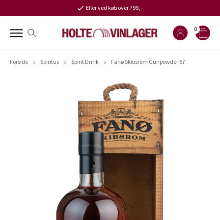
Eller ved køb over 799,-
0
Forside
Spiritus
Spirit Drink
Fanø Skibsrom Gunpowder 57