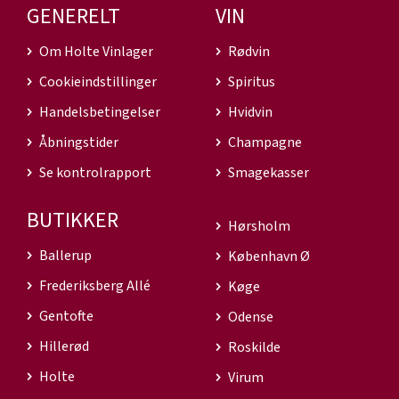
GENERELT
VIN
Om Holte Vinlager
Rødvin
Cookieindstillinger
Spiritus
Handelsbetingelser
Hvidvin
Åbningstider
Champagne
Se kontrolrapport
Smagekasser
BUTIKKER
Hørsholm
Ballerup
København Ø
Frederiksberg Allé
Køge
Gentofte
Odense
Hillerød
Roskilde
Holte
Virum