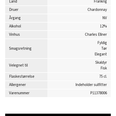
Land
Frankrig
Druer
Chardonnay
Årgang
NV
Alkohol
12%
Vinhus
Charles Ellner
Fyldig
Smagsretning
Tør
Elegant
Skaldyr
Velegnet til
Fisk
Flaskestørrelse
75 cl.
Allergener
Indeholder sulfitter
Varenummer
P11378006