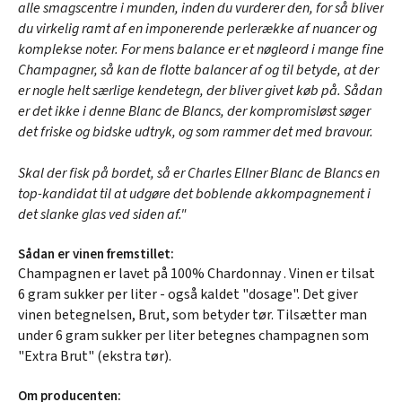
alle smagscentre i munden, inden du vurderer den, for så bliver
du virkelig ramt af en imponerende perlerække af nuancer og
komplekse noter. For mens balance er et nøgleord i mange fine
Champagner, så kan de flotte balancer af og til betyde, at der
er nogle helt særlige kendetegn, der bliver givet køb på. Sådan
er det ikke i denne Blanc de Blancs, der kompromisløst søger
det friske og bidske udtryk, og som rammer det med bravour.
Skal der fisk på bordet, så er Charles Ellner Blanc de Blancs en
top-kandidat til at udgøre det boblende akkompagnement i
det slanke glas ved siden af."
Sådan er vinen fremstillet:
Champagnen er lavet på 100% Chardonnay . Vinen er tilsat
6 gram sukker per liter - også kaldet "dosage". Det giver
vinen betegnelsen, Brut, som betyder tør. Tilsætter man
under 6 gram sukker per liter betegnes champagnen som
"Extra Brut" (ekstra tør).
Om producenten: