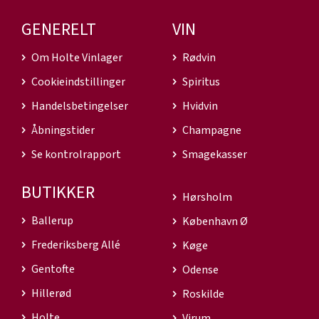
GENERELT
VIN
Om Holte Vinlager
Rødvin
Cookieindstillinger
Spiritus
Handelsbetingelser
Hvidvin
Åbningstider
Champagne
Se kontrolrapport
Smagekasser
BUTIKKER
Hørsholm
Ballerup
København Ø
Frederiksberg Allé
Køge
Gentofte
Odense
Hillerød
Roskilde
Holte
Virum