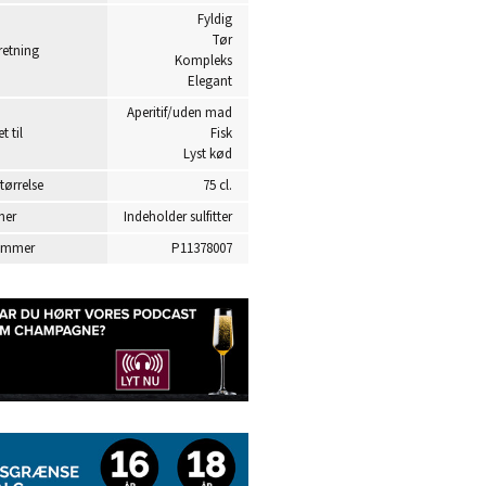
Fyldig
Tør
etning
Kompleks
Elegant
Aperitif/uden mad
t til
Fisk
Lyst kød
tørrelse
75 cl.
ner
Indeholder sulfitter
ummer
P11378007