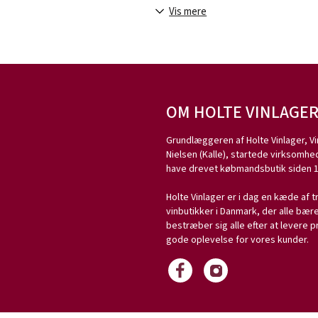
champagneby Épernay. Huset ejer 54 h
Vis mere
champagnefremstilling stammer, her
I de over 2 km. lange kældre har Ellne
liggende, og man sælger årligt mere 
OM HOLTE VINLAGE
Grundlæggeren af Holte Vinlager, Vi
Nielsen (Kalle), startede virksomhed
have drevet købmandsbutik siden 1
Holte Vinlager er i dag en kæde af t
vinbutikker i Danmark, der alle bæ
bestræber sig alle efter at levere p
gode oplevelse for vores kunder.