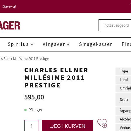
Gavekort
Spiritus
Vingaver
Smagekasser
Fin
es Ellner Millésime 2011 Prestige
CHARLES ELLNER
Type
MILLÉSIME 2011
Land
PRESTIGE
Områd
595,00
Druer
På lager
Årgan
Alkoho
LÆG I KURVEN
Vinhus