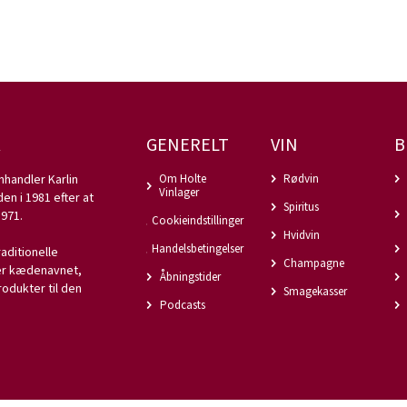
a. vinmarker, hvorfra mere end 70% af druerne til
af er mere end 50% Chardonnay-druen.
r til stadighed mellem 2.500.000 og 3.000.000 flasker
end 1.000.000 flasker champagne, heraf 40% til eksport.
R
GENERELT
VIN
B
nhandler Karlin
Om Holte
Rødvin
Vinlager
en i 1981 efter at
Spiritus
971.
Cookieindstillinger
Hvidvin
Handelsbetingelser
raditionelle
Champagne
rer kædenavnet,
Åbningstider
rodukter til den
Smagekasser
Podcasts