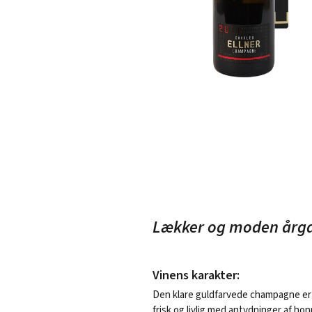
Lækker og moden år
Vinens karakter:
Den klare guldfarvede champagne e
frisk og livlig med antydninger af ho