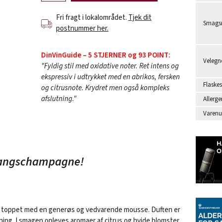
Fri fragt i lokalområdet.
Tjek dit
Smagsr
postnummer her.
DinVinGuide – 5 STJERNER og 93 POINT:
Velegne
"Fyldig stil med oxidative noter. Ret intens og
ekspressiv i udtrykket med en abrikos, fersken
Flaskes
og citrusnote. Krydret men også kompleks
afslutning."
Allerge
Varen
gangschampagne!
r toppet med en generøs og vedvarende mousse. Duften er
nning. I smagen opleves aromaer af citrus og hvide blomster,