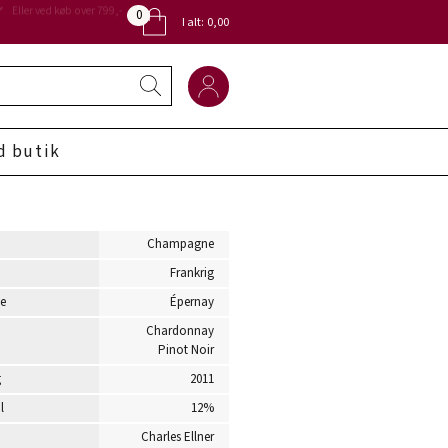
0
Eller ved køb over 799,-
I alt:
0,00
d butik
Champagne
Frankrig
e
Épernay
Chardonnay
Pinot Noir
g
2011
l
12%
Charles Ellner