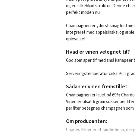
og en silkeblød struktur. Denne cham
perfekt moden nu.
Champagnen er yderst smagfuld med r
integreret med appelsinskal og æble.
oplevelse!
Hvad er vinen velegnet til?
God som aperitif med små kanapeer til.
Serveringstemperatur cirka 9-11 grad
Sådan er vinen fremstillet:
Champagnen er lavet på 69% Chardonn
Vinen er tilsat 6 gram sukker per lit
per liter betegnes champagnen som "E
Om producenten:
Charles Ellner er et familiefirma, der