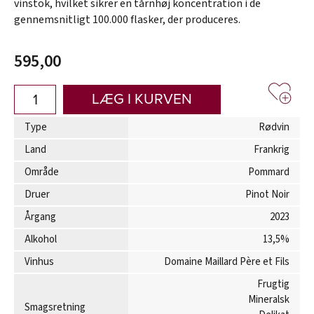
vinstok, hvilket sikrer en tårnhøj koncentration i de
gennemsnitligt 100.000 flasker, der produceres.
595,00
LÆG I KURVEN
Type
Rødvin
Land
Frankrig
Område
Pommard
Druer
Pinot Noir
Årgang
2023
Alkohol
13,5%
Vinhus
Domaine Maillard Père et Fils
Frugtig
Mineralsk
Smagsretning