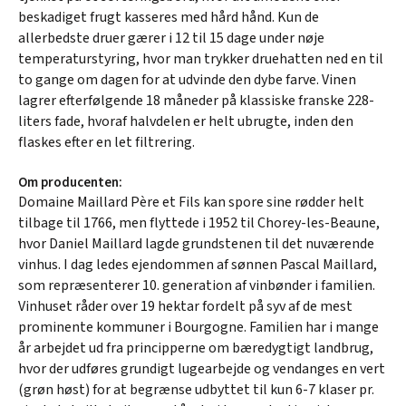
beskadiget frugt kasseres med hård hånd. Kun de
allerbedste druer gærer i 12 til 15 dage under nøje
temperaturstyring, hvor man trykker druehatten ned en til
to gange om dagen for at udvinde den dybe farve. Vinen
lagrer efterfølgende 18 måneder på klassiske franske 228-
liters fade, hvoraf halvdelen er helt ubrugte, inden den
flaskes efter en let filtrering.
Om producenten:
Domaine Maillard Père et Fils kan spore sine rødder helt
tilbage til 1766, men flyttede i 1952 til Chorey-les-Beaune,
hvor Daniel Maillard lagde grundstenen til det nuværende
vinhus. I dag ledes ejendommen af sønnen Pascal Maillard,
som repræsenterer 10. generation af vinbønder i familien.
Vinhuset råder over 19 hektar fordelt på syv af de mest
prominente kommuner i Bourgogne. Familien har i mange
år arbejdet ud fra principperne om bæredygtigt landbrug,
hvor der udføres grundigt lugearbejde og vendanges en vert
(grøn høst) for at begrænse udbyttet til kun 6-7 klaser pr.