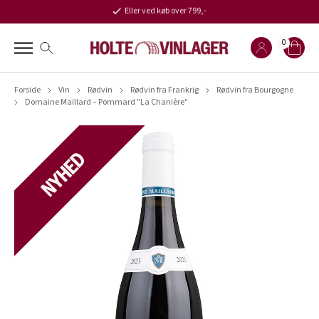
Eller ved køb over 799,-
0
Forside
Vin
Rødvin
Rødvin fra Frankrig
Rødvin fra Bourgogne
Domaine Maillard – Pommard "La Chanière"