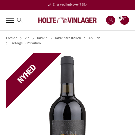
Eller ved køb over 799,-
0
Forside
Vin
Rødvin
Rødvin fra Italien
Apulien
DeAngeli - Primitivo