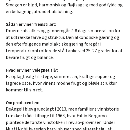
Smagen er blød, harmonisk og fløjlsagtig med god fylde og
en behagelig, afrundet afslutning.
Sådan er vinen fremstillet:
Druerne afstilkes og gennemgår 7-8 dages maceration for
at udtrække farve og struktur. Den alkoholiske gæring og
den efterfølgende malolaktiske gæring foregår i
temperaturkontrollerede ståltanke ved 25-27 grader for at
bevare frugt og balance.
Hvad er vinen velegnet til?:
Et oplagt valg til stege, simreretter, kraftige supper og
lagrede oste, hvor vinens modne frugt og bløde struktur
kommer til sin ret.
Om producenten:
DeAngeli blev grundlagt i 2013, men familiens vinhistorie
trækker tråde tilbage til 1963, hvor Fabio Bergamo
plantede de første vinstokke i Treviso-provinsen. Under
Musti Nobilis-serien har vinhuset specialiseret sig i at