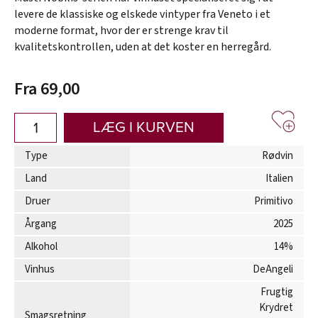
levere de klassiske og elskede vintyper fra Veneto i et
moderne format, hvor der er strenge krav til
kvalitetskontrollen, uden at det koster en herregård.
Fra 69,00
LÆG I KURVEN
Type
Rødvin
Land
Italien
Druer
Primitivo
Årgang
2025
Alkohol
14%
Vinhus
DeAngeli
Frugtig
Krydret
Smagsretning