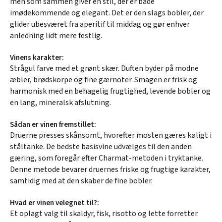
men som sammen giver en stil, der er både
imødekommende og elegant. Det er den slags bobler, der
glider ubesværet fra aperitif til middag og gør enhver
anledning lidt mere festlig.
Vinens karakter:
Strågul farve med et grønt skær. Duften byder på modne
æbler, brødskorpe og fine gærnoter. Smagen er frisk og
harmonisk med en behagelig frugtighed, levende bobler og
en lang, mineralsk afslutning.
Sådan er vinen fremstillet:
Druerne presses skånsomt, hvorefter mosten gæres køligt i
ståltanke. De bedste basisvine udvælges til den anden
gæring, som foregår efter Charmat-metoden i tryktanke.
Denne metode bevarer druernes friske og frugtige karakter,
samtidig med at den skaber de fine bobler.
Hvad er vinen velegnet til?:
Et oplagt valg til skaldyr, fisk, risotto og lette forretter.