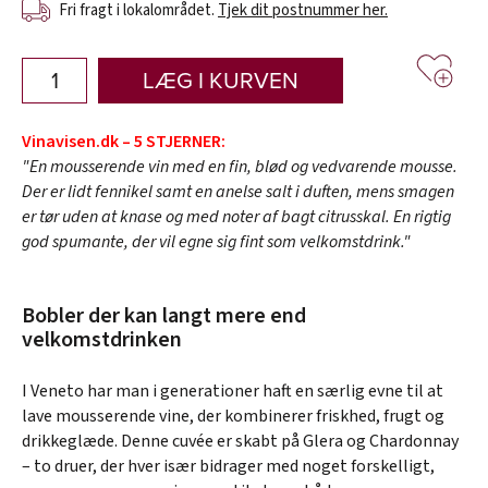
Fri fragt i lokalområdet.
Tjek dit postnummer her.
LÆG I KURVEN
Vinavisen.dk – 5 STJERNER:
"En mousserende vin med en fin, blød og vedvarende mousse.
Der er lidt fennikel samt en anelse salt i duften, mens smagen
er tør uden at knase og med noter af bagt citrusskal. En rigtig
god spumante, der vil egne sig fint som velkomstdrink."
Bobler der kan langt mere end
velkomstdrinken
I Veneto har man i generationer haft en særlig evne til at
lave mousserende vine, der kombinerer friskhed, frugt og
drikkeglæde. Denne cuvée er skabt på Glera og Chardonnay
– to druer, der hver især bidrager med noget forskelligt,