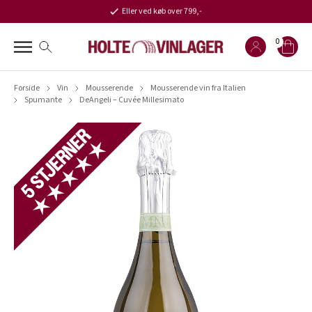
Eller ved køb over 799,-
0
Forside
Vin
Mousserende
Mousserende vin fra Italien
Spumante
DeAngeli – Cuvée Millesimato