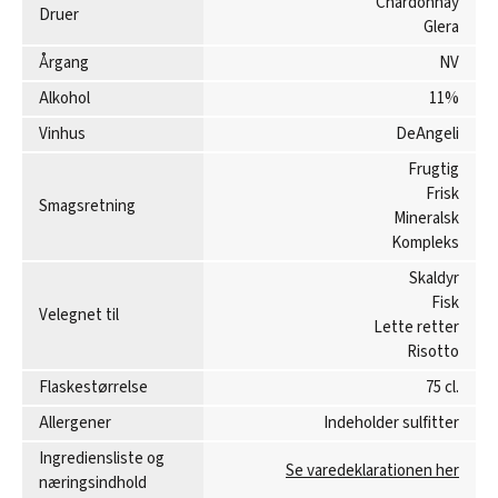
Chardonnay
Druer
Glera
Årgang
NV
Alkohol
11%
Vinhus
DeAngeli
Frugtig
Frisk
Smagsretning
Mineralsk
Kompleks
Skaldyr
Fisk
Velegnet til
Lette retter
Risotto
Flaskestørrelse
75 cl.
Allergener
Indeholder sulfitter
Ingrediensliste og
Se varedeklarationen her
næringsindhold