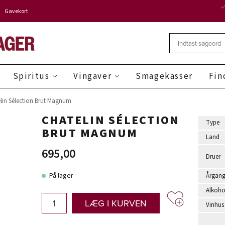
Gavekort
Spiritus
Vingaver
Smagekasser
Fin
lin Sélection Brut Magnum
CHATELIN SÉLECTION
Type
BRUT MAGNUM
Land
695,00
Druer
På lager
Årgan
Alkoho
LÆG I KURVEN
Vinhus