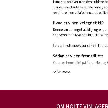
I smagen oplever man den sublime b
blandes med subtile florale toner, so
resulterer i en velafbalanceret og li
Hvad er vinen velegnet til?
Denne vin er meget alsidig, og er perf
begivenheder. Nyd den bl.a. til fisk og
Serveringstemperatur cirka 9-11 grad
Sådan er vinen fremstillet:
Vinen er fremstillet på Pinot Noir
som betyder tør. Den indkapsler esse
Vis mere
omhyggeligt er skabt fra forskellige 
Om producenten:
Chatelin Pere & Fils er en anerkend
vinproduktion. Med rødder dybt foran
Chatelin Pere & Fils etableret sig 
OM HOLTE VINLAGE
mousserende vine af høj kvalitet.