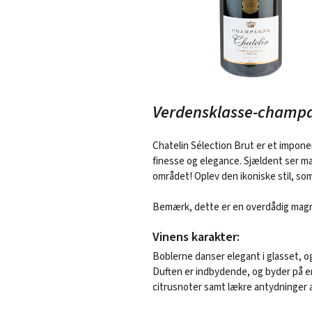
Verdensklasse-champa
Chatelin Sélection Brut er et impon
finesse og elegance. Sjældent ser ma
området! Oplev den ikoniske stil, som 
Bemærk, dette er en overdådig mag
Vinens karakter:
Boblerne danser elegant i glasset, og
Duften er indbydende, og byder på en
citrusnoter samt lækre antydninger af