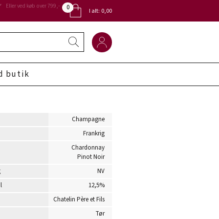
0
Eller ved køb over 799,-
I alt:
0,00
d butik
Champagne
Frankrig
Chardonnay
Pinot Noir
g
NV
l
12,5%
Chatelin Père et Fils
Tør