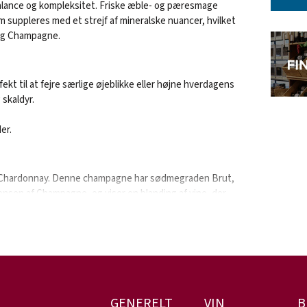
alance og kompleksitet. Friske æble- og pæresmage
m suppleres med et strejf af mineralske nuancer, hvilket
vlig Champagne.
ekt til at fejre særlige øjeblikke eller højne hverdagens
 skaldyr.
er.
 og Chardonnay. Denne champagne har sødmegraden Brut,
nsen af Champagne, og viser en blanding af vine, der
årgange for at sikre ensartethed og excellence.
t Champagne-producent med en stolt arv inden for
kret i den prestigefyldte Champagne-region i Frankrig har
som en fremtrædende aktør inden for kunsten at skabe
R
GENERELT
VIN
B