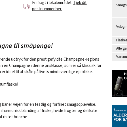
Fri fragt i lokalområdet.
Tjek dit
Smagsr
postnummer her.
Velegne
Flaskes
gne til småpenge!
Allerge
Varen
erende udtryk for den prestigefyldte Champagne-regions
n en Champagne i denne prisklasse, som er så klassisk for
er ideel til at skåle på livets mindeværdige øjeblikke.
numflaske!
 baner vejen for en festlig og forfinet smagsoplevelse.
 harmonisk blanding af friske, hvide frugter og delikate
 ristet brioche.