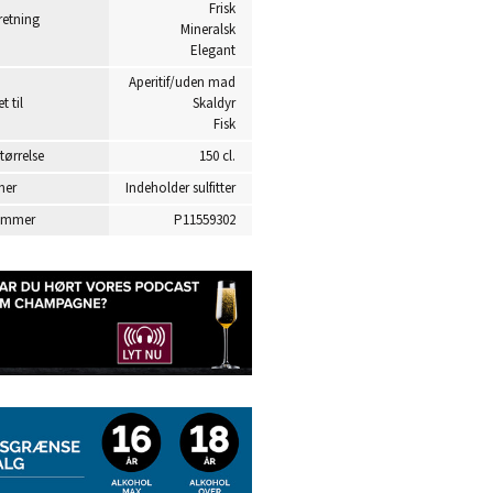
Frisk
etning
Mineralsk
Elegant
Aperitif/uden mad
t til
Skaldyr
Fisk
tørrelse
150 cl.
ner
Indeholder sulfitter
ummer
P11559302