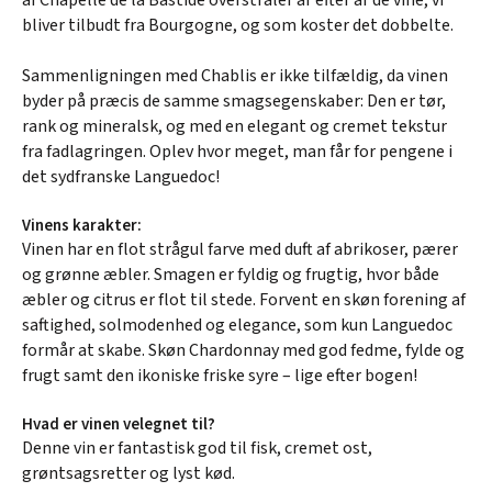
bliver tilbudt fra Bourgogne, og som koster det dobbelte.
Sammenligningen med Chablis er ikke tilfældig, da vinen
byder på præcis de samme smagsegenskaber: Den er tør,
rank og mineralsk, og med en elegant og cremet tekstur
fra fadlagringen. Oplev hvor meget, man får for pengene i
det sydfranske Languedoc!
Vinens karakter:
Vinen har en flot strågul farve med duft af abrikoser, pærer
og grønne æbler. Smagen er fyldig og frugtig, hvor både
æbler og citrus er flot til stede. Forvent en skøn forening af
saftighed, solmodenhed og elegance, som kun Languedoc
formår at skabe. Skøn Chardonnay med god fedme, fylde og
frugt samt den ikoniske friske syre – lige efter bogen!
Hvad er vinen velegnet til?
Denne vin er fantastisk god til fisk, cremet ost,
grøntsagsretter og lyst kød.