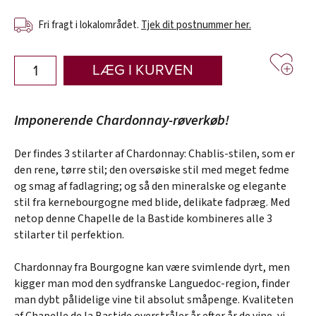
Fri fragt i lokalområdet.
Tjek dit postnummer her.
LÆG I KURVEN
Imponerende Chardonnay-røverkøb!
Der findes 3 stilarter af Chardonnay: Chablis-stilen, som er
den rene, tørre stil; den oversøiske stil med meget fedme
og smag af fadlagring; og så den mineralske og elegante
stil fra kernebourgogne med blide, delikate fadpræg. Med
netop denne Chapelle de la Bastide kombineres alle 3
stilarter til perfektion.
Chardonnay fra Bourgogne kan være svimlende dyrt, men
kigger man mod den sydfranske Languedoc-region, finder
man dybt pålidelige vine til absolut småpenge. Kvaliteten
af Chapelle de la Bastide overstråler år efter år de vine, vi