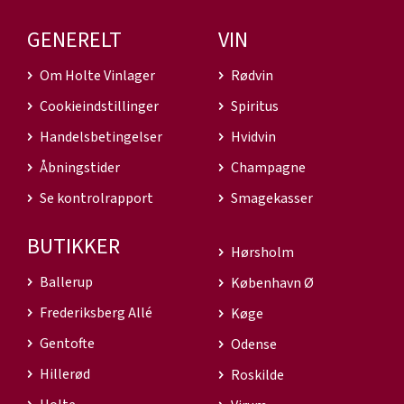
GENERELT
VIN
Om Holte Vinlager
Rødvin
Cookieindstillinger
Spiritus
Handelsbetingelser
Hvidvin
Åbningstider
Champagne
Se kontrolrapport
Smagekasser
BUTIKKER
Hørsholm
Ballerup
København Ø
Frederiksberg Allé
Køge
Gentofte
Odense
Hillerød
Roskilde