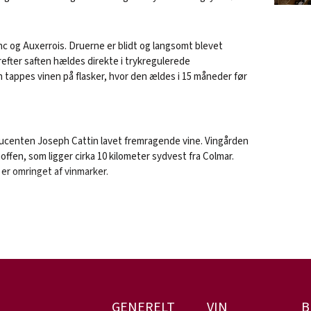
c og Auxerrois. Druerne er blidt og langsomt blevet
efter saften hældes direkte i trykregulerede
tappes vinen på flasker, hvor den ældes i 15 måneder før
ucenten Joseph Cattin lavet fremragende vine. Vingården
hoffen, som ligger cirka 10 kilometer sydvest fra Colmar.
er omringet af vinmarker.
 skønne udsigter til grønne vinmarker og gamle
eraltaner og toppede brosten, frembringer Jacques
og spændende vine. Jacques er efterkommer af Joseph og
yrkning. Sammen med sin kone, Anaïs, driver Jacques
m de foregående 10 generationer - med fokus på høj
n.
R
GENERELT
VIN
B
e fra Joseph Cattin og vi er rigtig glade for samarbejdet. Det