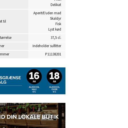
Delikat
Aperitif/uden mad
Skaldyr
t til
Fisk
Lyst kød
tørrelse
37,5 cl.
ner
Indeholder sulfitter
ummer
P11138201