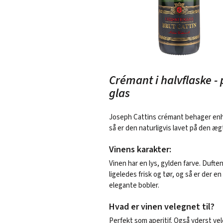
Crémant i halvflaske - 
glas
Joseph Cattins crémant behager enhv
så er den naturligvis lavet på den
Vinens karakter:
Vinen har en lys, gylden farve. Dufte
ligeledes frisk og tør, og så er der e
elegante bobler.
Hvad er vinen velegnet til?
Perfekt som aperitif. Også yderst vel