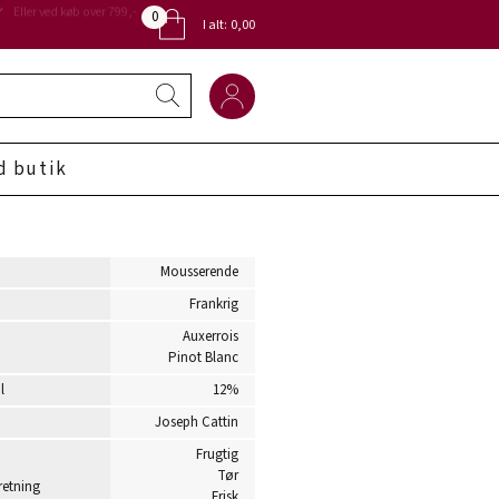
0
Eller ved køb over 799,-
I alt:
0,00
d butik
Mousserende
Frankrig
Auxerrois
Pinot Blanc
l
12%
Joseph Cattin
Frugtig
Tør
etning
Frisk