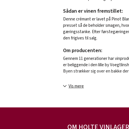
Sådan er vinen fremstillet:
Denne crémant er lavet på Pinot Blan
presset så de beholder smagen, hvor
gæringsstanke. Efter førstegæringen 
den frigives til salg.
Om producenten:
Gennem 11 generationer har vinprod
er beliggende i den lille by Voegtlins
Byen strækker sig over en bakke der 
I netop disse smukke omgivelser med
Vis mere
bindingsværks-landsbyer med blomst
Cattin til stadighed karakterfulde 
uddannet inden for agronomi og vind
virksomheden videre i samme ånd so
kvalitet, rimelige priser, og innovatio
OM HOLTE VINLAGE
I over 10 år har vi solgt de lækre vin