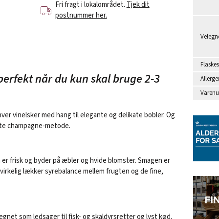
Fri fragt i lokalområdet.
Tjek dit
postnummer her.
Velegne
Flaskes
perfekt når du kun skal bruge 2-3
Allerge
Varen
er vinelsker med hang til elegante og delikate bobler. Og
 ægte champagne-metode.
n er frisk og byder på æbler og hvide blomster. Smagen er
n virkelig lækker syrebalance mellem frugten og de fine,
egnet som ledsager til fisk- og skaldyrsretter og lyst kød.