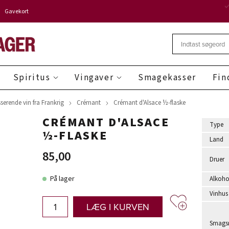
Gavekort
Spiritus
Vingaver
Smagekasser
Fin
erende vin fra Frankrig
Crémant
Crémant d'Alsace ½-flaske
CRÉMANT D'ALSACE
Type
½-FLASKE
Land
85,00
Druer
På lager
Alkoho
Vinhus
LÆG I KURVEN
Smagsr