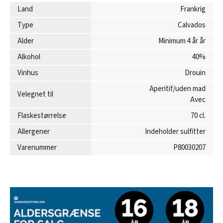
Land
Frankrig
Type
Calvados
Alder
Minimum 4 år år
Alkohol
40%
Vinhus
Drouin
Aperitif/uden mad
Velegnet til
Avec
Flaskestørrelse
70 cl.
Allergener
Indeholder sulfitter
Varenummer
P80030207