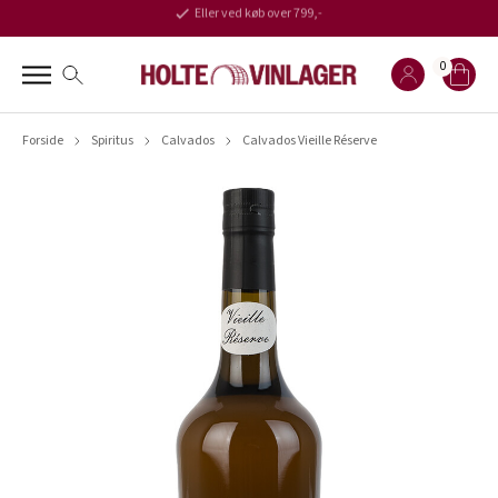
Eller ved køb over 799,-
0
Forside
Spiritus
Calvados
Calvados Vieille Réserve