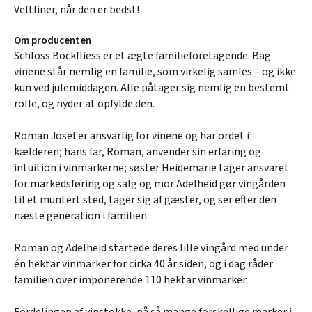
Veltliner, når den er bedst!
Om producenten
Schloss Bockfliess er et ægte familieforetagende. Bag
vinene står nemlig en familie, som virkelig samles – og ikke
kun ved julemiddagen. Alle påtager sig nemlig en bestemt
rolle, og nyder at opfylde den.
Roman Josef er ansvarlig for vinene og har ordet i
kælderen; hans far, Roman, anvender sin erfaring og
intuition i vinmarkerne; søster Heidemarie tager ansvaret
for markedsføring og salg og mor Adelheid gør vingården
til et muntert sted, tager sig af gæster, og ser efter den
næste generation i familien.
Roman og Adelheid startede deres lille vingård med under
én hektar vinmarker for cirka 40 år siden, og i dag råder
familien over imponerende 110 hektar vinmarker.
Fordelingen af vinstokke, på så mange forskellige marker i