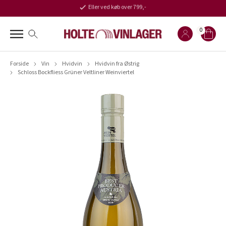
Eller ved køb over 799,-
0
Forside
Vin
Hvidvin
Hvidvin fra Østrig
Schloss Bockfliess Grüner Veltliner Weinviertel