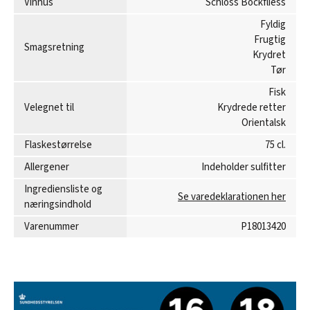
Vinhus
Schloss Bockfliess
Fyldig
Frugtig
Smagsretning
Krydret
Tør
Fisk
Velegnet til
Krydrede retter
Orientalsk
Flaskestørrelse
75 cl.
Allergener
Indeholder sulfitter
Ingrediensliste og
Se varedeklarationen her
næringsindhold
Varenummer
P18013420