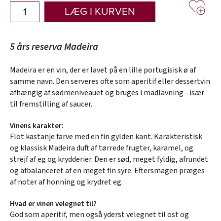
LÆG I KURVEN
5 års reserva Madeira
Madeira er en vin, der er lavet på en lille portugisisk ø af
samme navn. Den serveres ofte som aperitif eller dessertvin
afhængig af sødmeniveauet og bruges i madlavning - især
til fremstilling af saucer.
Vinens karakter:
Flot kastanje farve med en fin gylden kant. Karakteristisk
og klassisk Madeira duft af tørrede frugter, karamel, og
strejf af eg og krydderier. Den er sød, meget fyldig, afrundet
og afbalanceret af en meget fin syre. Eftersmagen præges
af noter af honning og krydret eg.
Hvad er vinen velegnet til?
God som aperitif, men også yderst velegnet til ost og