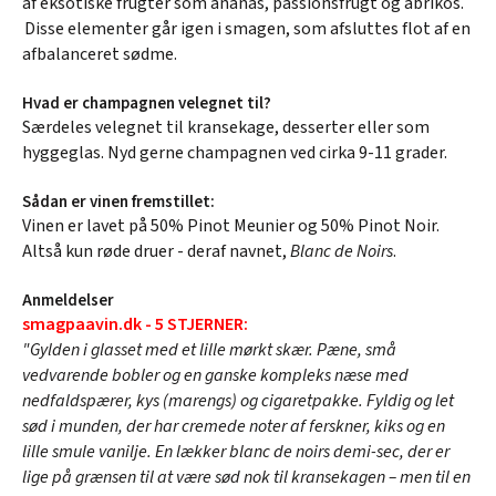
af eksotiske frugter som ananas, passionsfrugt og abrikos.
Disse elementer går igen i smagen, som afsluttes flot af en
afbalanceret sødme.
Hvad er champagnen velegnet til?
Særdeles velegnet til kransekage, desserter eller som
hyggeglas. Nyd gerne champagnen ved cirka 9-11 grader.
Sådan er vinen fremstillet:
Vinen er lavet på 50% Pinot Meunier og 50% Pinot Noir.
Altså kun røde druer - deraf navnet,
Blanc de Noirs
.
Anmeldelser
smagpaavin.dk - 5 STJERNER:
"Gylden i glasset med et lille mørkt skær. Pæne, små
vedvarende bobler og en ganske kompleks næse med
nedfaldspærer, kys (marengs) og cigaretpakke. Fyldig og let
sød i munden, der har cremede noter af ferskner, kiks og en
lille smule vanilje. En lækker blanc de noirs demi-sec, der er
lige på grænsen til at være sød nok til kransekagen – men til en