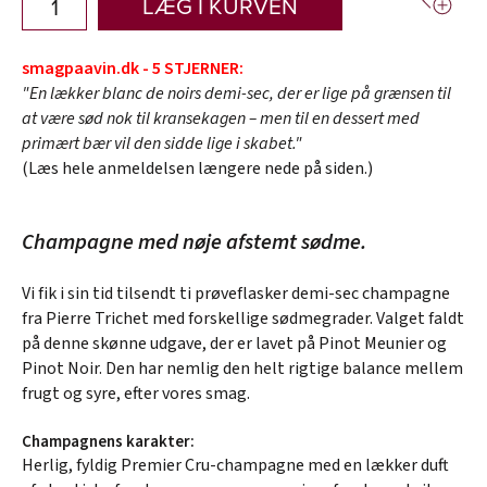
LÆG I KURVEN
smagpaavin.dk - 5 STJERNER:
"En lækker blanc de noirs demi-sec, der er lige på grænsen til
at være sød nok til kransekagen – men til en dessert med
primært bær vil den sidde lige i skabet."
(Læs hele anmeldelsen længere nede på siden.)
Champagne med nøje afstemt sødme.
Vi fik i sin tid tilsendt ti prøveflasker demi-sec champagne
fra Pierre Trichet med forskellige sødmegrader. Valget faldt
på denne skønne udgave, der er lavet på Pinot Meunier og
Pinot Noir. Den har nemlig den helt rigtige balance mellem
frugt og syre, efter vores smag.
Champagnens karakter:
Herlig, fyldig Premier Cru-champagne med en lækker duft