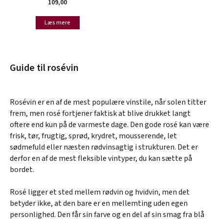
109,00
Læs mere
Guide til rosévin
Rosévin er en af de mest populære vinstile, når solen titter
frem, men rosé fortjener faktisk at blive drukket langt
oftere end kun på de varmeste dage. Den gode rosé kan være
frisk, tør, frugtig, sprød, krydret, mousserende, let
sødmefuld eller næsten rødvinsagtig i strukturen. Det er
derfor en af de mest fleksible vintyper, du kan sætte på
bordet.
Rosé ligger et sted mellem rødvin og hvidvin, men det
betyder ikke, at den bare er en mellemting uden egen
personlighed. Den får sin farve og en del af sin smag fra blå