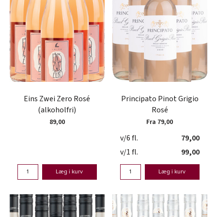
Eins Zwei Zero Rosé
Principato Pinot Grigio
(alkoholfri)
Rosé
89,00
Fra 79,00
v/6 fl.
79,00
v/1 fl.
99,00
Læg i kurv
Læg i kurv