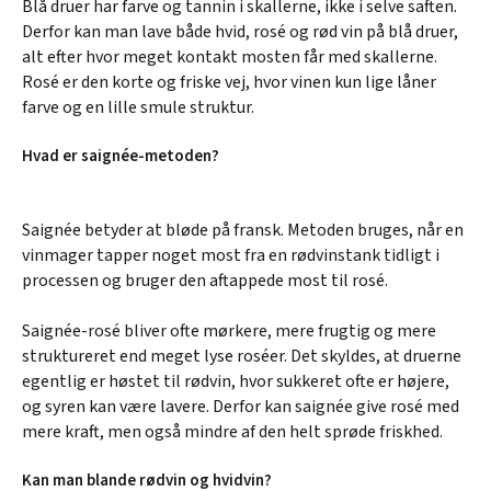
Blå druer har farve og tannin i skallerne, ikke i selve saften.
Derfor kan man lave både hvid, rosé og rød vin på blå druer,
alt efter hvor meget kontakt mosten får med skallerne.
Rosé er den korte og friske vej, hvor vinen kun lige låner
farve og en lille smule struktur.
Hvad er saignée-metoden?
Saignée betyder at bløde på fransk. Metoden bruges, når en
vinmager tapper noget most fra en rødvinstank tidligt i
processen og bruger den aftappede most til rosé.
Saignée-rosé bliver ofte mørkere, mere frugtig og mere
struktureret end meget lyse roséer. Det skyldes, at druerne
egentlig er høstet til rødvin, hvor sukkeret ofte er højere,
og syren kan være lavere. Derfor kan saignée give rosé med
mere kraft, men også mindre af den helt sprøde friskhed.
Kan man blande rødvin og hvidvin?