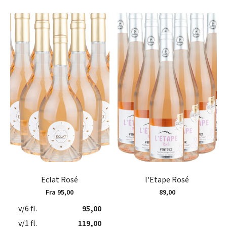
Eclat Rosé
l'Etape Rosé
Fra 95,00
89,00
v/6 fl.
95,00
v/1 fl.
119,00