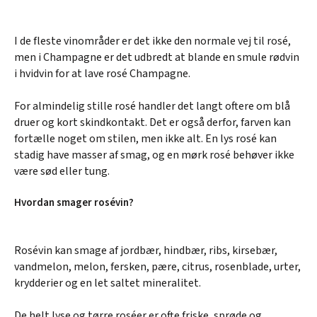
I de fleste vinområder er det ikke den normale vej til rosé,
men i Champagne er det udbredt at blande en smule rødvin
i hvidvin for at lave rosé Champagne.
For almindelig stille rosé handler det langt oftere om blå
druer og kort skindkontakt. Det er også derfor, farven kan
fortælle noget om stilen, men ikke alt. En lys rosé kan
stadig have masser af smag, og en mørk rosé behøver ikke
være sød eller tung.
Hvordan smager rosévin?
Rosévin kan smage af jordbær, hindbær, ribs, kirsebær,
vandmelon, melon, fersken, pære, citrus, rosenblade, urter,
krydderier og en let saltet mineralitet.
De helt lyse og tørre roséer er ofte friske, sprøde og