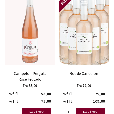
Campelo - Pérgula
Roc de Candelon
Rosé Frutado
Fra 55,00
Fra 79,00
v/6 fl.
55,00
v/6 fl.
79,00
v/1 fl.
75,00
v/1 fl.
109,00
Læg i kurv
Læg i kurv