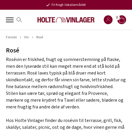
Fri fragt i lokalområdet
0
Forside
Vin
Rosé
Rosé
Rosévin er friskhed, frugt og sommerstemning på flaske,
men den lyserøde stil kan meget mere end at stå kold på
terrassen. Rosé laves typisk på blå druer med kort
skindkontakt, og derfor får vinen sin farve, lette struktur og
fine balance mellem rødvinsfrugt og hvidvinsfriskhed.
Stilen kan være tør, sprød og elegant fra Provence,
mørkere og mere krydret fra Tavel eller sødere, blødere og
mere frugtig fra andre dele af verden.
Hos Holte Vinlager finder du rosévin til terrasse, grill, fisk,
skaldyr, salater, picnic, ost og de dage, hvor vinen gerne må