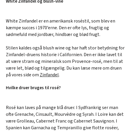
White Zinfandel og blush-vine
White Zinfandel er en amerikansk roséstil, som blev en
kæmpe succes i 1970’erne. Den er ofte lys, frugtig og
sødmefuld med jordbær, hindbær og blød frugt.
Stilen kaldes også blush wine og har haft stor betydning for
Zinfandel-druens historie i Californien. Den er ikke lavet til
at være stram og mineralsk som Provence-rosé, men til at
være let, blød og tilgængelig. Du kan læse mere om druen
på vores side om
Zinfandel
.
Hvilke druer bruges til rosé?
Rosé kan laves på mange blå druer. I Sydfrankrig ser man
ofte Grenache, Cinsault, Mourvèdre og Syrah. I Loire kan det
være Grolleau, Cabernet Franc og Cabernet Sauvignon. I
Spanien kan Garnacha og Tempranillo give flotte roséer,