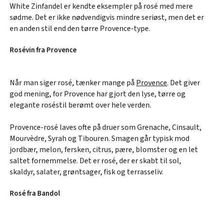
White Zinfandel er kendte eksempler på rosé med mere
sødme. Det er ikke nødvendigvis mindre seriøst, men det er
en anden stil end den tørre Provence-type.
Rosévin fra Provence
Når man siger rosé, tænker mange på
Provence
. Det giver
god mening, for Provence har gjort den lyse, tørre og
elegante roséstil berømt over hele verden.
Provence-rosé laves ofte på druer som Grenache, Cinsault,
Mourvèdre, Syrah og Tibouren. Smagen går typisk mod
jordbær, melon, fersken, citrus, pære, blomster og en let
saltet fornemmelse. Det er rosé, der er skabt til sol,
skaldyr, salater, grøntsager, fisk og terrasseliv.
Rosé fra Bandol