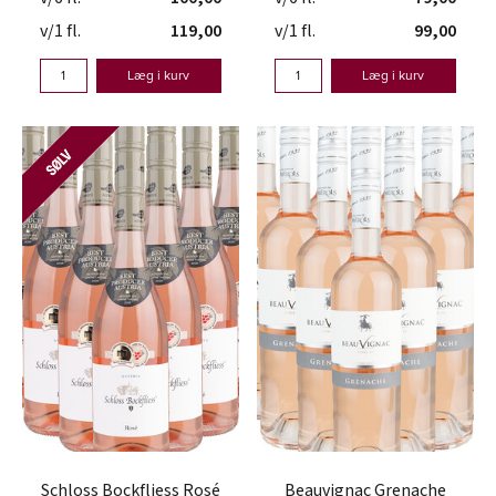
v/1 fl.
119,00
v/1 fl.
99,00
Læg i kurv
Læg i kurv
Schloss Bockfliess Rosé
Beauvignac Grenache