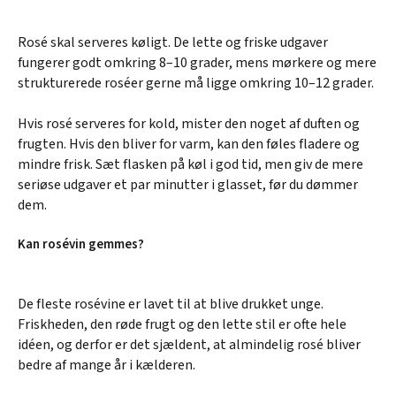
Rosé skal serveres køligt. De lette og friske udgaver
fungerer godt omkring 8–10 grader, mens mørkere og mere
strukturerede roséer gerne må ligge omkring 10–12 grader.
Hvis rosé serveres for kold, mister den noget af duften og
frugten. Hvis den bliver for varm, kan den føles fladere og
mindre frisk. Sæt flasken på køl i god tid, men giv de mere
seriøse udgaver et par minutter i glasset, før du dømmer
dem.
Kan rosévin gemmes?
De fleste rosévine er lavet til at blive drukket unge.
Friskheden, den røde frugt og den lette stil er ofte hele
idéen, og derfor er det sjældent, at almindelig rosé bliver
bedre af mange år i kælderen.